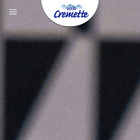
Queso
para
untar
Cremette.
Irresistible
naturalidad.