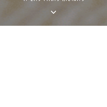
DIFICULTAD:
Fácil
TIEMPO:
20 min + 15 min de nevera
PERSONAS:
4
IngredienteS:
8 rebanadas de pan de molde sin