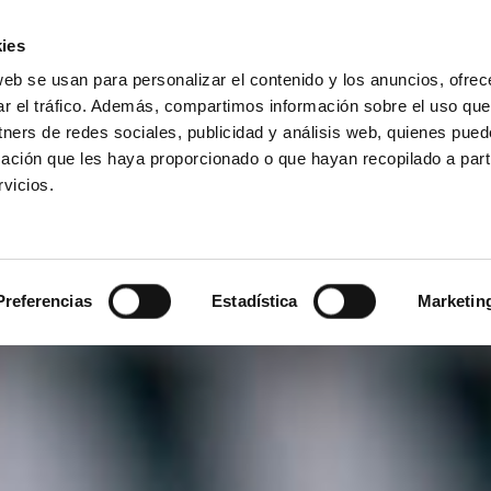
ies
web se usan para personalizar el contenido y los anuncios, ofrec
ar el tráfico. Además, compartimos información sobre el uso que
tners de redes sociales, publicidad y análisis web, quienes pue
ación que les haya proporcionado o que hayan recopilado a parti
Queso
vicios.
para
untar
Cremette.
Preferencias
Estadística
Marketin
Irresistible
naturalidad.